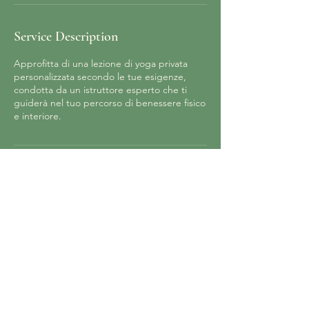
Service Description
Approfitta di una lezione di yoga privata
personalizzata secondo le tue esigenze,
condotta da un istruttore esperto che ti
guiderà nel tuo percorso di benessere fisico
e interiore.
Contact Details
(+39) 0612345678
info@ilmiosito.com
Via Garibaldi 100, 00042, Roma (RM), Italia